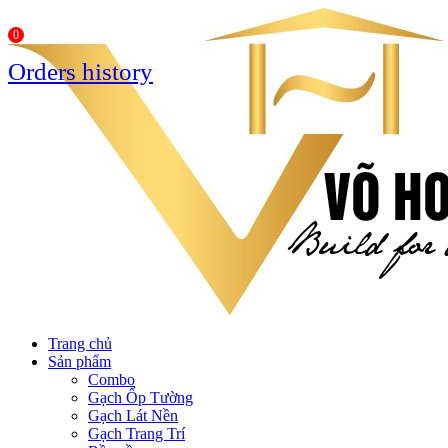
0
Orders history
Trang chủ
Sản phẩm
Combo
Gạch Ốp Tường
Gạch Lát Nền
Gạch Trang Trí