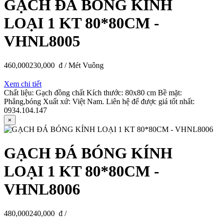
GẠCH ĐÁ BÓNG KÍNH
LOẠI 1 KT 80*80CM -
VHNL8005
460,000
230,000
đ / Mét Vuông
Xem chi tiết
Chất liệu: Gạch đồng chất Kích thước: 80x80 cm Bề mặt:
Phẳng,bóng Xuất xứ: Việt Nam. Liên hệ để được giá tốt nhất:
0934.104.147
×
GẠCH ĐÁ BÓNG KÍNH
LOẠI 1 KT 80*80CM -
VHNL8006
480,000
240,000
đ /