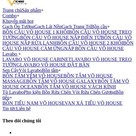
Trang chủ
Sản phẩm
+
Combo
+
Khuyến mãi hot
Gạch Ốp Tường
Gạch Lát Nền
Gạch Trang Trí
Bồn cầu
+
BỒN CẦU VÕ HOUSE 1 KHỐI
BỒN CẦU VÕ HOUSE TREO
TƯỜNG
BỒN CẦU VÕ HOUSE NẮP ĐIỆN TỬ
BỒN CẦU VÕ
HOUSE NẮP RỬA LẠNH
BỒN CẦU VÕ HOUSE 2 KHỐI
BỒN
CẦU VÕ HOUSE CẢM ỨNG
NẮP BỒN CẦU VÕ HOUSE
Lavabo
+
LAVABO VÕ HOUSE CABINET
LAVABO VÕ HOUSE TREO
TƯỜNG
LAVABO VÕ HOUSE ĐẶT BÀN
Sen Cây
Vòi Lavabo
Bồn tắm
+
BỒN TẮM YẾM VÕ HOUSE
BỒN TẮM VÕ HOUSE
MASSAGE
BỒN TẮM VÕ HOUSE GALAXY
BỒN TẮM VÕ
HOUSE OCEAN
BỒN TẮM VÕ HOUSE VÁCH KÍNH
Tủ Lavabo
Phụ kiện
Bồn Rửa Chén
Vòi Rửa Chén
Gương
Bồn
tiểu
+
BỒN TIỂU NAM VÕ HOUSE
VAN XẢ TIỂU VÕ HOUSE
Tin tức
Liên hệ
Theo dõi chúng tôi