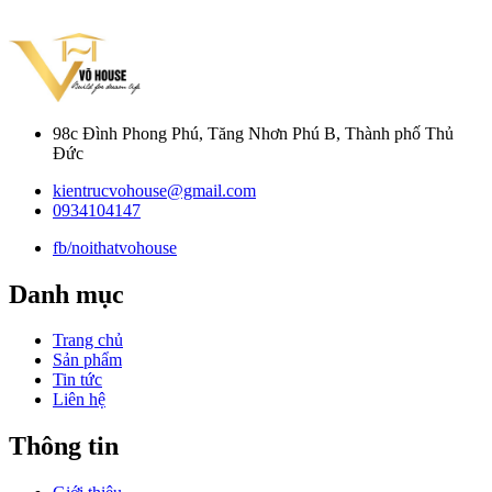
98c Đình Phong Phú, Tăng Nhơn Phú B, Thành phố Thủ
Đức
kientrucvohouse@gmail.com
0934104147
fb/noithatvohouse
Danh mục
Trang chủ
Sản phẩm
Tin tức
Liên hệ
Thông tin