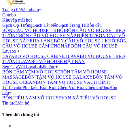
Trang chủ
Sản phẩm
+
Combo
+
Khuyến mãi hot
Gạch Ốp Tường
Gạch Lát Nền
Gạch Trang Trí
Bồn cầu
+
BỒN CẦU VÕ HOUSE 1 KHỐI
BỒN CẦU VÕ HOUSE TREO
TƯỜNG
BỒN CẦU VÕ HOUSE NẮP ĐIỆN TỬ
BỒN CẦU VÕ
HOUSE NẮP RỬA LẠNH
BỒN CẦU VÕ HOUSE 2 KHỐI
BỒN
CẦU VÕ HOUSE CẢM ỨNG
NẮP BỒN CẦU VÕ HOUSE
Lavabo
+
LAVABO VÕ HOUSE CABINET
LAVABO VÕ HOUSE TREO
TƯỜNG
LAVABO VÕ HOUSE ĐẶT BÀN
Sen Cây
Vòi Lavabo
Bồn tắm
+
BỒN TẮM YẾM VÕ HOUSE
BỒN TẮM VÕ HOUSE
MASSAGE
BỒN TẮM VÕ HOUSE GALAXY
BỒN TẮM VÕ
HOUSE OCEAN
BỒN TẮM VÕ HOUSE VÁCH KÍNH
Tủ Lavabo
Phụ kiện
Bồn Rửa Chén
Vòi Rửa Chén
Gương
Bồn
tiểu
+
BỒN TIỂU NAM VÕ HOUSE
VAN XẢ TIỂU VÕ HOUSE
Tin tức
Liên hệ
Theo dõi chúng tôi