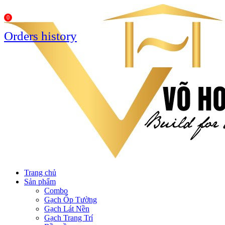
0
Orders history
Trang chủ
Sản phẩm
Combo
Gạch Ốp Tường
Gạch Lát Nền
Gạch Trang Trí