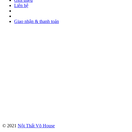
Giới thiệu
Liên hệ
Giao nhận & thanh toán
© 2021
Nội Thất Võ House