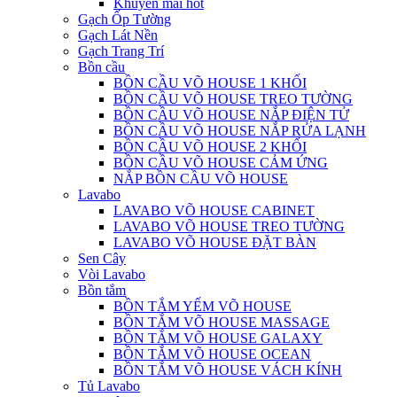
Khuyến mãi hot
Gạch Ốp Tường
Gạch Lát Nền
Gạch Trang Trí
Bồn cầu
BỒN CẦU VÕ HOUSE 1 KHỐI
BỒN CẦU VÕ HOUSE TREO TƯỜNG
BỒN CẦU VÕ HOUSE NẮP ĐIỆN TỬ
BỒN CẦU VÕ HOUSE NẮP RỬA LẠNH
BỒN CẦU VÕ HOUSE 2 KHỐI
BỒN CẦU VÕ HOUSE CẢM ỨNG
NẮP BỒN CẦU VÕ HOUSE
Lavabo
LAVABO VÕ HOUSE CABINET
LAVABO VÕ HOUSE TREO TƯỜNG
LAVABO VÕ HOUSE ĐẶT BÀN
Sen Cây
Vòi Lavabo
Bồn tắm
BỒN TẮM YẾM VÕ HOUSE
BỒN TẮM VÕ HOUSE MASSAGE
BỒN TẮM VÕ HOUSE GALAXY
BỒN TẮM VÕ HOUSE OCEAN
BỒN TẮM VÕ HOUSE VÁCH KÍNH
Tủ Lavabo