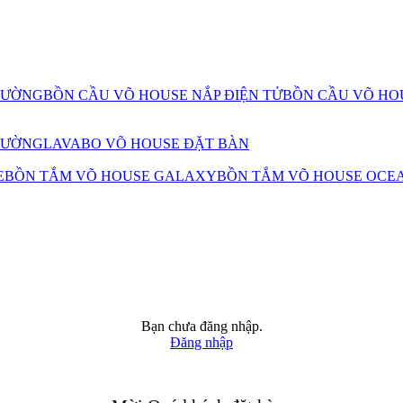
TƯỜNG
BỒN CẦU VÕ HOUSE NẮP ĐIỆN TỬ
BỒN CẦU VÕ HO
TƯỜNG
LAVABO VÕ HOUSE ĐẶT BÀN
E
BỒN TẮM VÕ HOUSE GALAXY
BỒN TẮM VÕ HOUSE OCE
Bạn chưa đăng nhập.
Đăng nhập