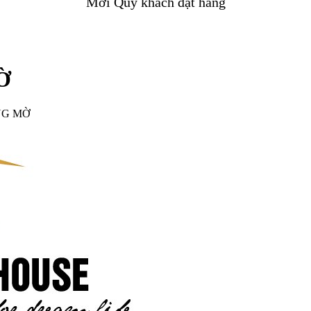
Mời Quý khách đặt hàng
Ờ
NG MỜ