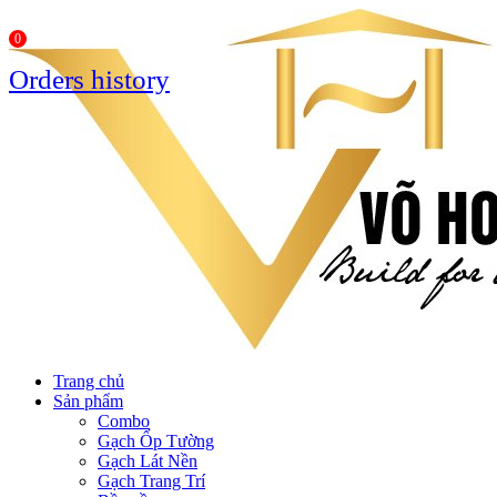
0
Orders history
Trang chủ
Sản phẩm
Combo
Gạch Ốp Tường
Gạch Lát Nền
Gạch Trang Trí