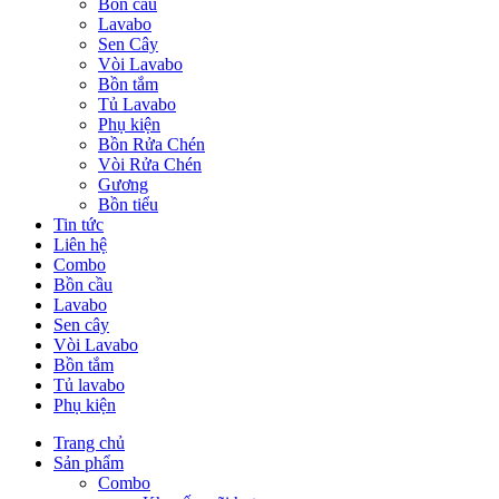
Bồn cầu
Lavabo
Sen Cây
Vòi Lavabo
Bồn tắm
Tủ Lavabo
Phụ kiện
Bồn Rửa Chén
Vòi Rửa Chén
Gương
Bồn tiểu
Tin tức
Liên hệ
Combo
Bồn cầu
Lavabo
Sen cây
Vòi Lavabo
Bồn tắm
Tủ lavabo
Phụ kiện
Trang chủ
Sản phẩm
Combo