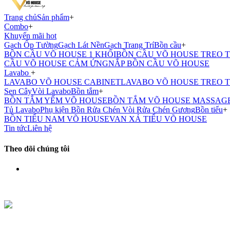
Trang chủ
Sản phẩm
+
Combo
+
Khuyến mãi hot
Gạch Ốp Tường
Gạch Lát Nền
Gạch Trang Trí
Bồn cầu
+
BỒN CẦU VÕ HOUSE 1 KHỐI
BỒN CẦU VÕ HOUSE TREO 
CẦU VÕ HOUSE CẢM ỨNG
NẮP BỒN CẦU VÕ HOUSE
Lavabo
+
LAVABO VÕ HOUSE CABINET
LAVABO VÕ HOUSE TREO 
Sen Cây
Vòi Lavabo
Bồn tắm
+
BỒN TẮM YẾM VÕ HOUSE
BỒN TẮM VÕ HOUSE MASSAG
Tủ Lavabo
Phụ kiện
Bồn Rửa Chén
Vòi Rửa Chén
Gương
Bồn tiểu
+
BỒN TIỂU NAM VÕ HOUSE
VAN XẢ TIỂU VÕ HOUSE
Tin tức
Liên hệ
Theo dõi chúng tôi