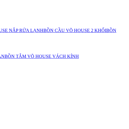
USE NẮP RỬA LẠNH
BỒN CẦU VÕ HOUSE 2 KHỐI
BỒN
AN
BỒN TẮM VÕ HOUSE VÁCH KÍNH