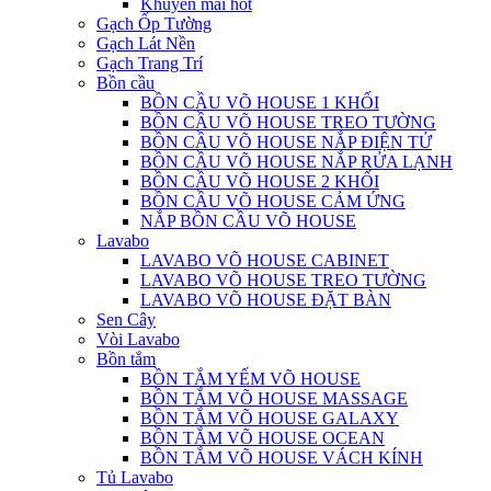
Khuyến mãi hot
Gạch Ốp Tường
Gạch Lát Nền
Gạch Trang Trí
Bồn cầu
BỒN CẦU VÕ HOUSE 1 KHỐI
BỒN CẦU VÕ HOUSE TREO TƯỜNG
BỒN CẦU VÕ HOUSE NẮP ĐIỆN TỬ
BỒN CẦU VÕ HOUSE NẮP RỬA LẠNH
BỒN CẦU VÕ HOUSE 2 KHỐI
BỒN CẦU VÕ HOUSE CẢM ỨNG
NẮP BỒN CẦU VÕ HOUSE
Lavabo
LAVABO VÕ HOUSE CABINET
LAVABO VÕ HOUSE TREO TƯỜNG
LAVABO VÕ HOUSE ĐẶT BÀN
Sen Cây
Vòi Lavabo
Bồn tắm
BỒN TẮM YẾM VÕ HOUSE
BỒN TẮM VÕ HOUSE MASSAGE
BỒN TẮM VÕ HOUSE GALAXY
BỒN TẮM VÕ HOUSE OCEAN
BỒN TẮM VÕ HOUSE VÁCH KÍNH
Tủ Lavabo