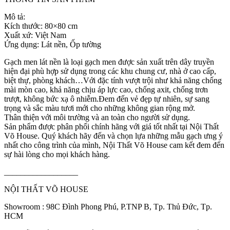
Mô tả:
Kích thước: 80×80 cm
Xuất xứ: Việt Nam
Ứng dụng: Lát nền, Ốp tường
Gạch men lát nền là loại gạch men được sản xuất trên dây truyền
hiện đại phù hợp sử dụng trong các khu chung cư, nhà ở cao cấp,
biệt thự, phòng khách…Với đặc tính vượt trội như khả năng chống
mài mòn cao, khả năng chịu áp lực cao, chống axit, chống trơn
trượt, không bức xạ ô nhiễm.Đem đến vẻ đẹp tự nhiên, sự sang
trọng và sắc màu tươi mới cho những không gian rộng mở.
Thân thiện với môi trường và an toàn cho người sử dụng.
Sản phẩm được phân phối chính hãng với giá tốt nhất tại Nội Thất
Võ House. Quý khách hãy đến và chọn lựa những mẫu gạch ưng ý
nhất cho công trình của mình, Nội Thất Võ House cam kết đem đến
sự hài lòng cho mọi khách hàng.
__________________
NỘI THẤT VÕ HOUSE
Showroom : 98C Đình Phong Phú, P.TNP B, Tp. Thủ Đức, Tp.
HCM