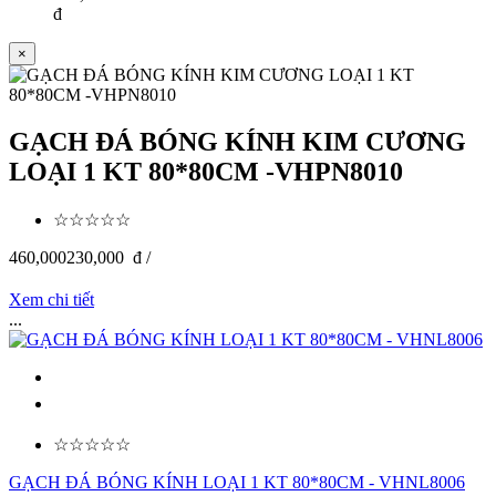
đ
×
GẠCH ĐÁ BÓNG KÍNH KIM CƯƠNG
LOẠI 1 KT 80*80CM -VHPN8010
☆☆☆☆☆
460,000
230,000
đ /
Xem chi tiết
...
☆☆☆☆☆
GẠCH ĐÁ BÓNG KÍNH LOẠI 1 KT 80*80CM - VHNL8006