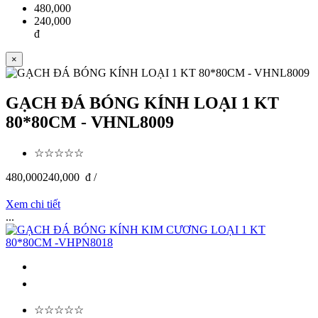
480,000
240,000
đ
×
GẠCH ĐÁ BÓNG KÍNH LOẠI 1 KT
80*80CM - VHNL8009
☆☆☆☆☆
480,000
240,000
đ /
Xem chi tiết
...
☆☆☆☆☆