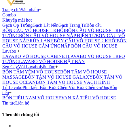
Trang chủ
Sản phẩm
+
Combo
+
Khuyến mãi hot
Gạch Ốp Tường
Gạch Lát Nền
Gạch Trang Trí
Bồn cầu
+
BỒN CẦU VÕ HOUSE 1 KHỐI
BỒN CẦU VÕ HOUSE TREO
TƯỜNG
BỒN CẦU VÕ HOUSE NẮP ĐIỆN TỬ
BỒN CẦU VÕ
HOUSE NẮP RỬA LẠNH
BỒN CẦU VÕ HOUSE 2 KHỐI
BỒN
CẦU VÕ HOUSE CẢM ỨNG
NẮP BỒN CẦU VÕ HOUSE
Lavabo
+
LAVABO VÕ HOUSE CABINET
LAVABO VÕ HOUSE TREO
TƯỜNG
LAVABO VÕ HOUSE ĐẶT BÀN
Sen Cây
Vòi Lavabo
Bồn tắm
+
BỒN TẮM YẾM VÕ HOUSE
BỒN TẮM VÕ HOUSE
MASSAGE
BỒN TẮM VÕ HOUSE GALAXY
BỒN TẮM VÕ
HOUSE OCEAN
BỒN TẮM VÕ HOUSE VÁCH KÍNH
Tủ Lavabo
Phụ kiện
Bồn Rửa Chén
Vòi Rửa Chén
Gương
Bồn
tiểu
+
BỒN TIỂU NAM VÕ HOUSE
VAN XẢ TIỂU VÕ HOUSE
Tin tức
Liên hệ
Theo dõi chúng tôi