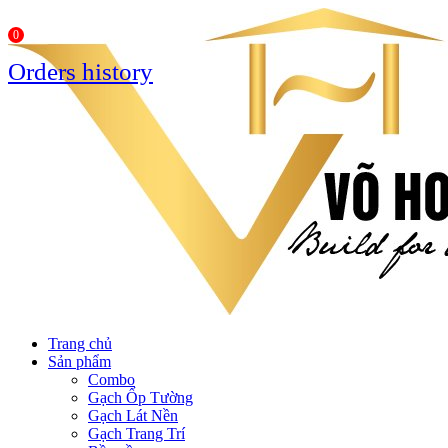
0
Orders history
Trang chủ
Sản phẩm
Combo
Gạch Ốp Tường
Gạch Lát Nền
Gạch Trang Trí