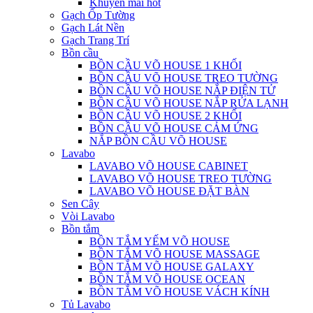
Khuyến mãi hot
Gạch Ốp Tường
Gạch Lát Nền
Gạch Trang Trí
Bồn cầu
BỒN CẦU VÕ HOUSE 1 KHỐI
BỒN CẦU VÕ HOUSE TREO TƯỜNG
BỒN CẦU VÕ HOUSE NẮP ĐIỆN TỬ
BỒN CẦU VÕ HOUSE NẮP RỬA LẠNH
BỒN CẦU VÕ HOUSE 2 KHỐI
BỒN CẦU VÕ HOUSE CẢM ỨNG
NẮP BỒN CẦU VÕ HOUSE
Lavabo
LAVABO VÕ HOUSE CABINET
LAVABO VÕ HOUSE TREO TƯỜNG
LAVABO VÕ HOUSE ĐẶT BÀN
Sen Cây
Vòi Lavabo
Bồn tắm
BỒN TẮM YẾM VÕ HOUSE
BỒN TẮM VÕ HOUSE MASSAGE
BỒN TẮM VÕ HOUSE GALAXY
BỒN TẮM VÕ HOUSE OCEAN
BỒN TẮM VÕ HOUSE VÁCH KÍNH
Tủ Lavabo