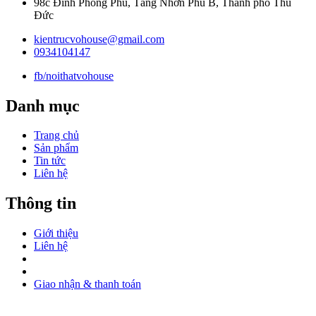
98c Đình Phong Phú, Tăng Nhơn Phú B, Thành phố Thủ
Đức
kientrucvohouse@gmail.com
0934104147
fb/noithatvohouse
Danh mục
Trang chủ
Sản phẩm
Tin tức
Liên hệ
Thông tin
Giới thiệu
Liên hệ
Giao nhận & thanh toán