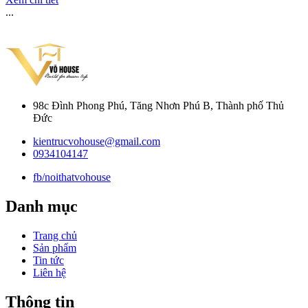
...
98c Đình Phong Phú, Tăng Nhơn Phú B, Thành phố Thủ
Đức
kientrucvohouse@gmail.com
0934104147
fb/noithatvohouse
Danh mục
Trang chủ
Sản phẩm
Tin tức
Liên hệ
Thông tin