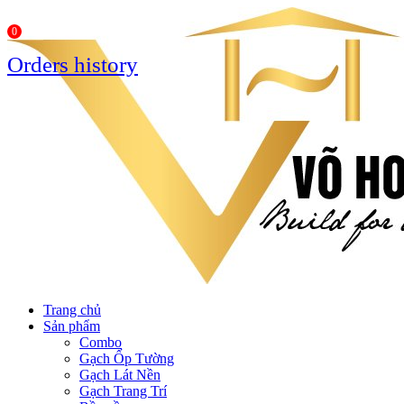
0
Orders history
Trang chủ
Sản phẩm
Combo
Gạch Ốp Tường
Gạch Lát Nền
Gạch Trang Trí