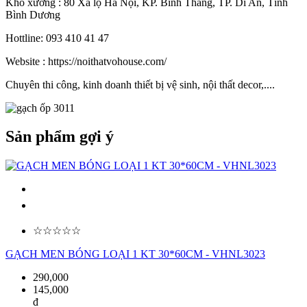
Kho xưởng : 80 Xa lộ Hà Nội, KP. Bình Thắng, TP. Dĩ An, Tỉnh
Bình Dương
Hottline: 093 410 41 47
Website : https://noithatvohouse.com/
Chuyên thi công, kinh doanh thiết bị vệ sinh, nội thất decor,....
Sản phẩm gợi ý
☆☆☆☆☆
GẠCH MEN BÓNG LOẠI 1 KT 30*60CM - VHNL3023
290,000
145,000
đ