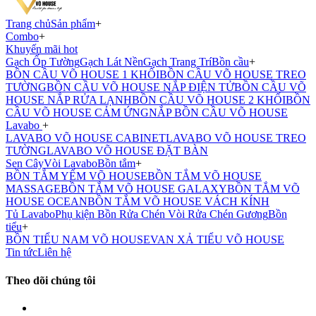
Trang chủ
Sản phẩm
+
Combo
+
Khuyến mãi hot
Gạch Ốp Tường
Gạch Lát Nền
Gạch Trang Trí
Bồn cầu
+
BỒN CẦU VÕ HOUSE 1 KHỐI
BỒN CẦU VÕ HOUSE TREO
TƯỜNG
BỒN CẦU VÕ HOUSE NẮP ĐIỆN TỬ
BỒN CẦU VÕ
HOUSE NẮP RỬA LẠNH
BỒN CẦU VÕ HOUSE 2 KHỐI
BỒN
CẦU VÕ HOUSE CẢM ỨNG
NẮP BỒN CẦU VÕ HOUSE
Lavabo
+
LAVABO VÕ HOUSE CABINET
LAVABO VÕ HOUSE TREO
TƯỜNG
LAVABO VÕ HOUSE ĐẶT BÀN
Sen Cây
Vòi Lavabo
Bồn tắm
+
BỒN TẮM YẾM VÕ HOUSE
BỒN TẮM VÕ HOUSE
MASSAGE
BỒN TẮM VÕ HOUSE GALAXY
BỒN TẮM VÕ
HOUSE OCEAN
BỒN TẮM VÕ HOUSE VÁCH KÍNH
Tủ Lavabo
Phụ kiện
Bồn Rửa Chén
Vòi Rửa Chén
Gương
Bồn
tiểu
+
BỒN TIỂU NAM VÕ HOUSE
VAN XẢ TIỂU VÕ HOUSE
Tin tức
Liên hệ
Theo dõi chúng tôi