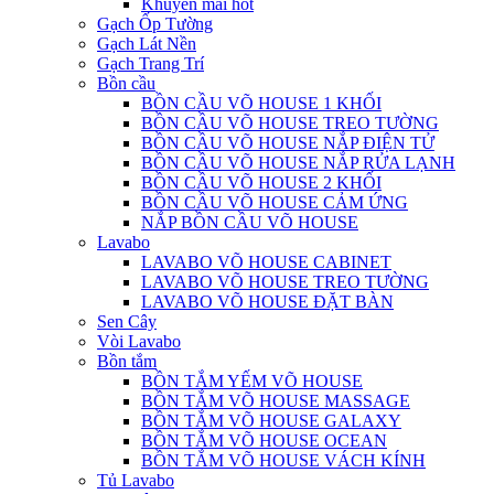
Khuyến mãi hot
Gạch Ốp Tường
Gạch Lát Nền
Gạch Trang Trí
Bồn cầu
BỒN CẦU VÕ HOUSE 1 KHỐI
BỒN CẦU VÕ HOUSE TREO TƯỜNG
BỒN CẦU VÕ HOUSE NẮP ĐIỆN TỬ
BỒN CẦU VÕ HOUSE NẮP RỬA LẠNH
BỒN CẦU VÕ HOUSE 2 KHỐI
BỒN CẦU VÕ HOUSE CẢM ỨNG
NẮP BỒN CẦU VÕ HOUSE
Lavabo
LAVABO VÕ HOUSE CABINET
LAVABO VÕ HOUSE TREO TƯỜNG
LAVABO VÕ HOUSE ĐẶT BÀN
Sen Cây
Vòi Lavabo
Bồn tắm
BỒN TẮM YẾM VÕ HOUSE
BỒN TẮM VÕ HOUSE MASSAGE
BỒN TẮM VÕ HOUSE GALAXY
BỒN TẮM VÕ HOUSE OCEAN
BỒN TẮM VÕ HOUSE VÁCH KÍNH
Tủ Lavabo