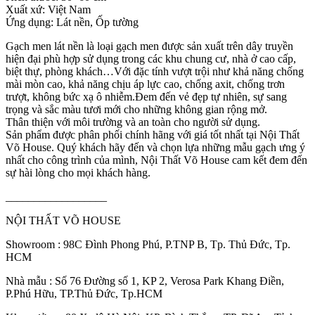
Xuất xứ: Việt Nam
Ứng dụng: Lát nền, Ốp tường
Gạch men lát nền là loại gạch men được sản xuất trên dây truyền
hiện đại phù hợp sử dụng trong các khu chung cư, nhà ở cao cấp,
biệt thự, phòng khách…Với đặc tính vượt trội như khả năng chống
mài mòn cao, khả năng chịu áp lực cao, chống axit, chống trơn
trượt, không bức xạ ô nhiễm.Đem đến vẻ đẹp tự nhiên, sự sang
trọng và sắc màu tươi mới cho những không gian rộng mở.
Thân thiện với môi trường và an toàn cho người sử dụng.
Sản phẩm được phân phối chính hãng với giá tốt nhất tại Nội Thất
Võ House. Quý khách hãy đến và chọn lựa những mẫu gạch ưng ý
nhất cho công trình của mình, Nội Thất Võ House cam kết đem đến
sự hài lòng cho mọi khách hàng.
__________________
NỘI THẤT VÕ HOUSE
Showroom : 98C Đình Phong Phú, P.TNP B, Tp. Thủ Đức, Tp.
HCM
Nhà mẫu : Số 76 Đường số 1, KP 2, Verosa Park Khang Điền,
P.Phú Hữu, TP.Thủ Đức, Tp.HCM