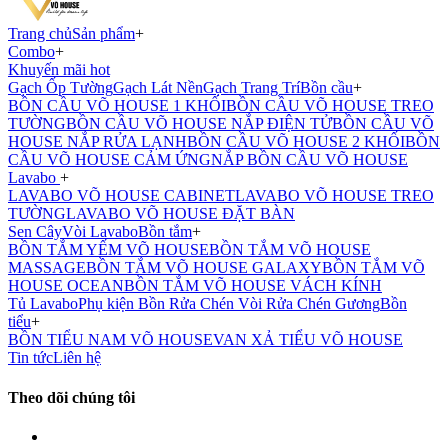
Trang chủ
Sản phẩm
+
Combo
+
Khuyến mãi hot
Gạch Ốp Tường
Gạch Lát Nền
Gạch Trang Trí
Bồn cầu
+
BỒN CẦU VÕ HOUSE 1 KHỐI
BỒN CẦU VÕ HOUSE TREO
TƯỜNG
BỒN CẦU VÕ HOUSE NẮP ĐIỆN TỬ
BỒN CẦU VÕ
HOUSE NẮP RỬA LẠNH
BỒN CẦU VÕ HOUSE 2 KHỐI
BỒN
CẦU VÕ HOUSE CẢM ỨNG
NẮP BỒN CẦU VÕ HOUSE
Lavabo
+
LAVABO VÕ HOUSE CABINET
LAVABO VÕ HOUSE TREO
TƯỜNG
LAVABO VÕ HOUSE ĐẶT BÀN
Sen Cây
Vòi Lavabo
Bồn tắm
+
BỒN TẮM YẾM VÕ HOUSE
BỒN TẮM VÕ HOUSE
MASSAGE
BỒN TẮM VÕ HOUSE GALAXY
BỒN TẮM VÕ
HOUSE OCEAN
BỒN TẮM VÕ HOUSE VÁCH KÍNH
Tủ Lavabo
Phụ kiện
Bồn Rửa Chén
Vòi Rửa Chén
Gương
Bồn
tiểu
+
BỒN TIỂU NAM VÕ HOUSE
VAN XẢ TIỂU VÕ HOUSE
Tin tức
Liên hệ
Theo dõi chúng tôi