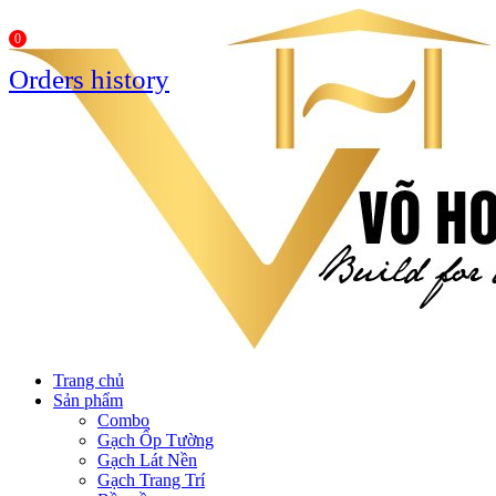
0
Orders history
Trang chủ
Sản phẩm
Combo
Gạch Ốp Tường
Gạch Lát Nền
Gạch Trang Trí