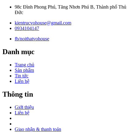
98c Đình Phong Phú, Tăng Nhơn Phú B, Thành phố Thủ
Đức
kientrucvohouse@gmail.com
0934104147
fb/noithatvohouse
Danh mục
Trang chủ
Sản phẩm
Tin tức
Liên hệ
Thông tin
Giới thiệu
Liên hệ
Giao nhận & thanh toán