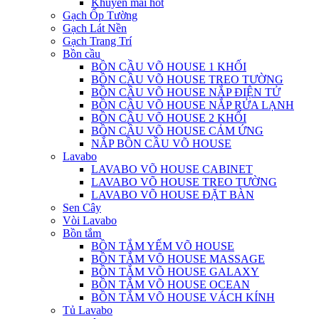
Khuyến mãi hot
Gạch Ốp Tường
Gạch Lát Nền
Gạch Trang Trí
Bồn cầu
BỒN CẦU VÕ HOUSE 1 KHỐI
BỒN CẦU VÕ HOUSE TREO TƯỜNG
BỒN CẦU VÕ HOUSE NẮP ĐIỆN TỬ
BỒN CẦU VÕ HOUSE NẮP RỬA LẠNH
BỒN CẦU VÕ HOUSE 2 KHỐI
BỒN CẦU VÕ HOUSE CẢM ỨNG
NẮP BỒN CẦU VÕ HOUSE
Lavabo
LAVABO VÕ HOUSE CABINET
LAVABO VÕ HOUSE TREO TƯỜNG
LAVABO VÕ HOUSE ĐẶT BÀN
Sen Cây
Vòi Lavabo
Bồn tắm
BỒN TẮM YẾM VÕ HOUSE
BỒN TẮM VÕ HOUSE MASSAGE
BỒN TẮM VÕ HOUSE GALAXY
BỒN TẮM VÕ HOUSE OCEAN
BỒN TẮM VÕ HOUSE VÁCH KÍNH
Tủ Lavabo