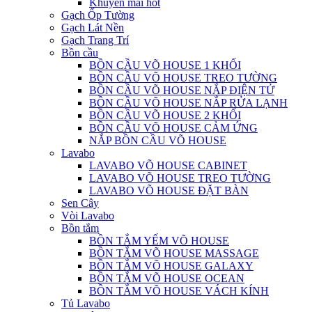
Khuyến mãi hot
Gạch Ốp Tường
Gạch Lát Nền
Gạch Trang Trí
Bồn cầu
BỒN CẦU VÕ HOUSE 1 KHỐI
BỒN CẦU VÕ HOUSE TREO TƯỜNG
BỒN CẦU VÕ HOUSE NẮP ĐIỆN TỬ
BỒN CẦU VÕ HOUSE NẮP RỬA LẠNH
BỒN CẦU VÕ HOUSE 2 KHỐI
BỒN CẦU VÕ HOUSE CẢM ỨNG
NẮP BỒN CẦU VÕ HOUSE
Lavabo
LAVABO VÕ HOUSE CABINET
LAVABO VÕ HOUSE TREO TƯỜNG
LAVABO VÕ HOUSE ĐẶT BÀN
Sen Cây
Vòi Lavabo
Bồn tắm
BỒN TẮM YẾM VÕ HOUSE
BỒN TẮM VÕ HOUSE MASSAGE
BỒN TẮM VÕ HOUSE GALAXY
BỒN TẮM VÕ HOUSE OCEAN
BỒN TẮM VÕ HOUSE VÁCH KÍNH
Tủ Lavabo