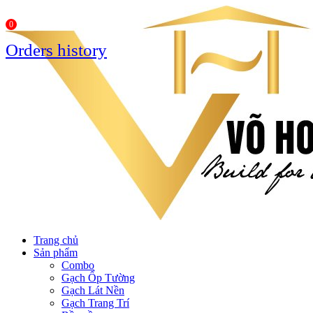
0
Orders history
Trang chủ
Sản phẩm
Combo
Gạch Ốp Tường
Gạch Lát Nền
Gạch Trang Trí