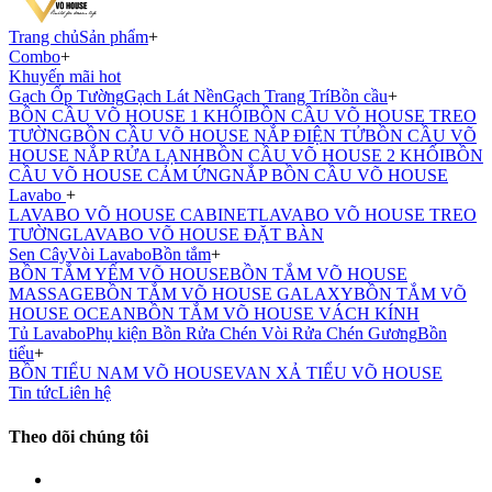
Trang chủ
Sản phẩm
+
Combo
+
Khuyến mãi hot
Gạch Ốp Tường
Gạch Lát Nền
Gạch Trang Trí
Bồn cầu
+
BỒN CẦU VÕ HOUSE 1 KHỐI
BỒN CẦU VÕ HOUSE TREO
TƯỜNG
BỒN CẦU VÕ HOUSE NẮP ĐIỆN TỬ
BỒN CẦU VÕ
HOUSE NẮP RỬA LẠNH
BỒN CẦU VÕ HOUSE 2 KHỐI
BỒN
CẦU VÕ HOUSE CẢM ỨNG
NẮP BỒN CẦU VÕ HOUSE
Lavabo
+
LAVABO VÕ HOUSE CABINET
LAVABO VÕ HOUSE TREO
TƯỜNG
LAVABO VÕ HOUSE ĐẶT BÀN
Sen Cây
Vòi Lavabo
Bồn tắm
+
BỒN TẮM YẾM VÕ HOUSE
BỒN TẮM VÕ HOUSE
MASSAGE
BỒN TẮM VÕ HOUSE GALAXY
BỒN TẮM VÕ
HOUSE OCEAN
BỒN TẮM VÕ HOUSE VÁCH KÍNH
Tủ Lavabo
Phụ kiện
Bồn Rửa Chén
Vòi Rửa Chén
Gương
Bồn
tiểu
+
BỒN TIỂU NAM VÕ HOUSE
VAN XẢ TIỂU VÕ HOUSE
Tin tức
Liên hệ
Theo dõi chúng tôi