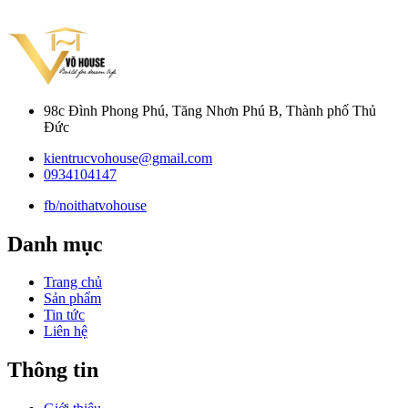
98c Đình Phong Phú, Tăng Nhơn Phú B, Thành phố Thủ
Đức
kientrucvohouse@gmail.com
0934104147
fb/noithatvohouse
Danh mục
Trang chủ
Sản phẩm
Tin tức
Liên hệ
Thông tin