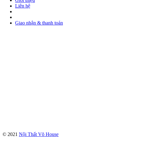
Giới thiệu
Liên hệ
Giao nhận & thanh toán
© 2021
Nội Thất Võ House