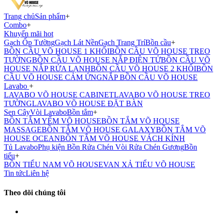
Trang chủ
Sản phẩm
+
Combo
+
Khuyến mãi hot
Gạch Ốp Tường
Gạch Lát Nền
Gạch Trang Trí
Bồn cầu
+
BỒN CẦU VÕ HOUSE 1 KHỐI
BỒN CẦU VÕ HOUSE TREO
TƯỜNG
BỒN CẦU VÕ HOUSE NẮP ĐIỆN TỬ
BỒN CẦU VÕ
HOUSE NẮP RỬA LẠNH
BỒN CẦU VÕ HOUSE 2 KHỐI
BỒN
CẦU VÕ HOUSE CẢM ỨNG
NẮP BỒN CẦU VÕ HOUSE
Lavabo
+
LAVABO VÕ HOUSE CABINET
LAVABO VÕ HOUSE TREO
TƯỜNG
LAVABO VÕ HOUSE ĐẶT BÀN
Sen Cây
Vòi Lavabo
Bồn tắm
+
BỒN TẮM YẾM VÕ HOUSE
BỒN TẮM VÕ HOUSE
MASSAGE
BỒN TẮM VÕ HOUSE GALAXY
BỒN TẮM VÕ
HOUSE OCEAN
BỒN TẮM VÕ HOUSE VÁCH KÍNH
Tủ Lavabo
Phụ kiện
Bồn Rửa Chén
Vòi Rửa Chén
Gương
Bồn
tiểu
+
BỒN TIỂU NAM VÕ HOUSE
VAN XẢ TIỂU VÕ HOUSE
Tin tức
Liên hệ
Theo dõi chúng tôi