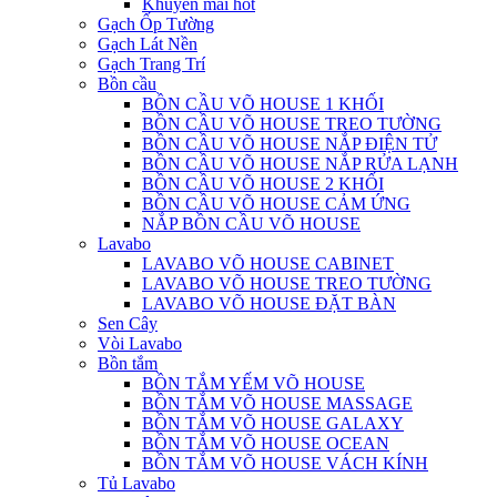
Khuyến mãi hot
Gạch Ốp Tường
Gạch Lát Nền
Gạch Trang Trí
Bồn cầu
BỒN CẦU VÕ HOUSE 1 KHỐI
BỒN CẦU VÕ HOUSE TREO TƯỜNG
BỒN CẦU VÕ HOUSE NẮP ĐIỆN TỬ
BỒN CẦU VÕ HOUSE NẮP RỬA LẠNH
BỒN CẦU VÕ HOUSE 2 KHỐI
BỒN CẦU VÕ HOUSE CẢM ỨNG
NẮP BỒN CẦU VÕ HOUSE
Lavabo
LAVABO VÕ HOUSE CABINET
LAVABO VÕ HOUSE TREO TƯỜNG
LAVABO VÕ HOUSE ĐẶT BÀN
Sen Cây
Vòi Lavabo
Bồn tắm
BỒN TẮM YẾM VÕ HOUSE
BỒN TẮM VÕ HOUSE MASSAGE
BỒN TẮM VÕ HOUSE GALAXY
BỒN TẮM VÕ HOUSE OCEAN
BỒN TẮM VÕ HOUSE VÁCH KÍNH
Tủ Lavabo