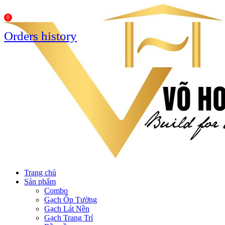
0
Orders history
Trang chủ
Sản phẩm
Combo
Gạch Ốp Tường
Gạch Lát Nền
Gạch Trang Trí