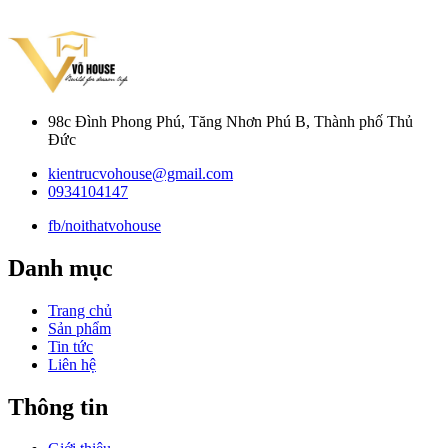
98c Đình Phong Phú, Tăng Nhơn Phú B, Thành phố Thủ
Đức
kientrucvohouse@gmail.com
0934104147
fb/noithatvohouse
Danh mục
Trang chủ
Sản phẩm
Tin tức
Liên hệ
Thông tin