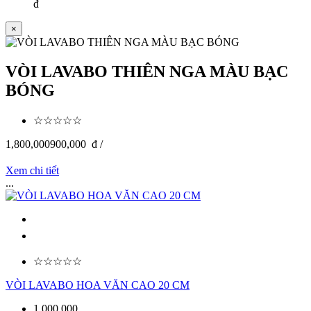
đ
×
VÒI LAVABO THIÊN NGA MÀU BẠC
BÓNG
☆☆☆☆☆
1,800,000
900,000
đ /
Xem chi tiết
...
☆☆☆☆☆
VÒI LAVABO HOA VĂN CAO 20 CM
1,000,000