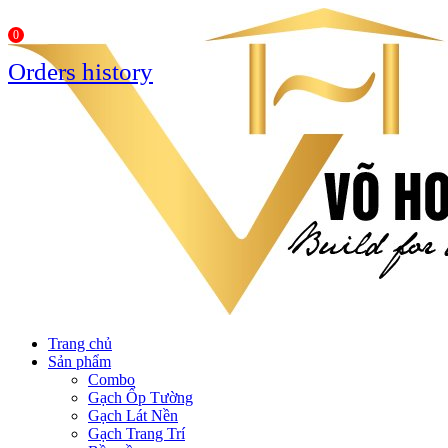
0
Orders history
Trang chủ
Sản phẩm
Combo
Gạch Ốp Tường
Gạch Lát Nền
Gạch Trang Trí