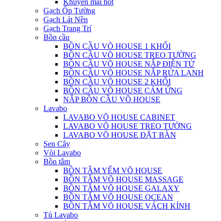
Khuyến mãi hot
Gạch Ốp Tường
Gạch Lát Nền
Gạch Trang Trí
Bồn cầu
BỒN CẦU VÕ HOUSE 1 KHỐI
BỒN CẦU VÕ HOUSE TREO TƯỜNG
BỒN CẦU VÕ HOUSE NẮP ĐIỆN TỬ
BỒN CẦU VÕ HOUSE NẮP RỬA LẠNH
BỒN CẦU VÕ HOUSE 2 KHỐI
BỒN CẦU VÕ HOUSE CẢM ỨNG
NẮP BỒN CẦU VÕ HOUSE
Lavabo
LAVABO VÕ HOUSE CABINET
LAVABO VÕ HOUSE TREO TƯỜNG
LAVABO VÕ HOUSE ĐẶT BÀN
Sen Cây
Vòi Lavabo
Bồn tắm
BỒN TẮM YẾM VÕ HOUSE
BỒN TẮM VÕ HOUSE MASSAGE
BỒN TẮM VÕ HOUSE GALAXY
BỒN TẮM VÕ HOUSE OCEAN
BỒN TẮM VÕ HOUSE VÁCH KÍNH
Tủ Lavabo