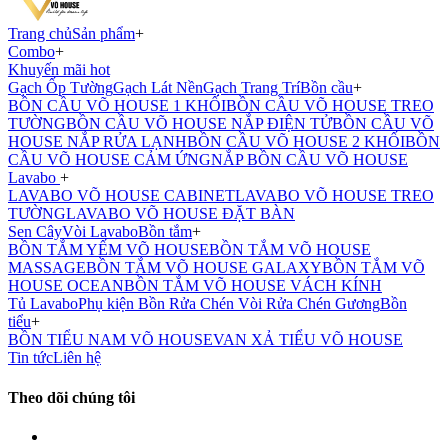
Trang chủ
Sản phẩm
+
Combo
+
Khuyến mãi hot
Gạch Ốp Tường
Gạch Lát Nền
Gạch Trang Trí
Bồn cầu
+
BỒN CẦU VÕ HOUSE 1 KHỐI
BỒN CẦU VÕ HOUSE TREO
TƯỜNG
BỒN CẦU VÕ HOUSE NẮP ĐIỆN TỬ
BỒN CẦU VÕ
HOUSE NẮP RỬA LẠNH
BỒN CẦU VÕ HOUSE 2 KHỐI
BỒN
CẦU VÕ HOUSE CẢM ỨNG
NẮP BỒN CẦU VÕ HOUSE
Lavabo
+
LAVABO VÕ HOUSE CABINET
LAVABO VÕ HOUSE TREO
TƯỜNG
LAVABO VÕ HOUSE ĐẶT BÀN
Sen Cây
Vòi Lavabo
Bồn tắm
+
BỒN TẮM YẾM VÕ HOUSE
BỒN TẮM VÕ HOUSE
MASSAGE
BỒN TẮM VÕ HOUSE GALAXY
BỒN TẮM VÕ
HOUSE OCEAN
BỒN TẮM VÕ HOUSE VÁCH KÍNH
Tủ Lavabo
Phụ kiện
Bồn Rửa Chén
Vòi Rửa Chén
Gương
Bồn
tiểu
+
BỒN TIỂU NAM VÕ HOUSE
VAN XẢ TIỂU VÕ HOUSE
Tin tức
Liên hệ
Theo dõi chúng tôi