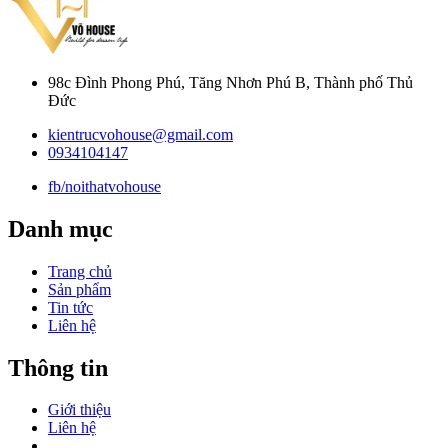
98c Đình Phong Phú, Tăng Nhơn Phú B, Thành phố Thủ
Đức
kientrucvohouse@gmail.com
0934104147
fb/noithatvohouse
Danh mục
Trang chủ
Sản phẩm
Tin tức
Liên hệ
Thông tin
Giới thiệu
Liên hệ