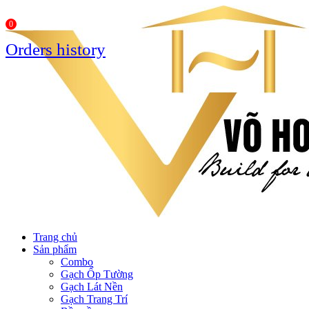
0
Orders history
Trang chủ
Sản phẩm
Combo
Gạch Ốp Tường
Gạch Lát Nền
Gạch Trang Trí