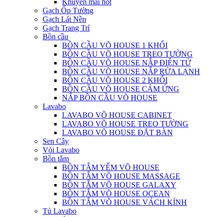
Khuyến mãi hot
Gạch Ốp Tường
Gạch Lát Nền
Gạch Trang Trí
Bồn cầu
BỒN CẦU VÕ HOUSE 1 KHỐI
BỒN CẦU VÕ HOUSE TREO TƯỜNG
BỒN CẦU VÕ HOUSE NẮP ĐIỆN TỬ
BỒN CẦU VÕ HOUSE NẮP RỬA LẠNH
BỒN CẦU VÕ HOUSE 2 KHỐI
BỒN CẦU VÕ HOUSE CẢM ỨNG
NẮP BỒN CẦU VÕ HOUSE
Lavabo
LAVABO VÕ HOUSE CABINET
LAVABO VÕ HOUSE TREO TƯỜNG
LAVABO VÕ HOUSE ĐẶT BÀN
Sen Cây
Vòi Lavabo
Bồn tắm
BỒN TẮM YẾM VÕ HOUSE
BỒN TẮM VÕ HOUSE MASSAGE
BỒN TẮM VÕ HOUSE GALAXY
BỒN TẮM VÕ HOUSE OCEAN
BỒN TẮM VÕ HOUSE VÁCH KÍNH
Tủ Lavabo