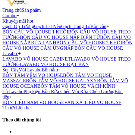
Trang chủ
Sản phẩm
+
Combo
+
Khuyến mãi hot
Gạch Ốp Tường
Gạch Lát Nền
Gạch Trang Trí
Bồn cầu
+
BỒN CẦU VÕ HOUSE 1 KHỐI
BỒN CẦU VÕ HOUSE TREO
TƯỜNG
BỒN CẦU VÕ HOUSE NẮP ĐIỆN TỬ
BỒN CẦU VÕ
HOUSE NẮP RỬA LẠNH
BỒN CẦU VÕ HOUSE 2 KHỐI
BỒN
CẦU VÕ HOUSE CẢM ỨNG
NẮP BỒN CẦU VÕ HOUSE
Lavabo
+
LAVABO VÕ HOUSE CABINET
LAVABO VÕ HOUSE TREO
TƯỜNG
LAVABO VÕ HOUSE ĐẶT BÀN
Sen Cây
Vòi Lavabo
Bồn tắm
+
BỒN TẮM YẾM VÕ HOUSE
BỒN TẮM VÕ HOUSE
MASSAGE
BỒN TẮM VÕ HOUSE GALAXY
BỒN TẮM VÕ
HOUSE OCEAN
BỒN TẮM VÕ HOUSE VÁCH KÍNH
Tủ Lavabo
Phụ kiện
Bồn Rửa Chén
Vòi Rửa Chén
Gương
Bồn
tiểu
+
BỒN TIỂU NAM VÕ HOUSE
VAN XẢ TIỂU VÕ HOUSE
Tin tức
Liên hệ
Theo dõi chúng tôi