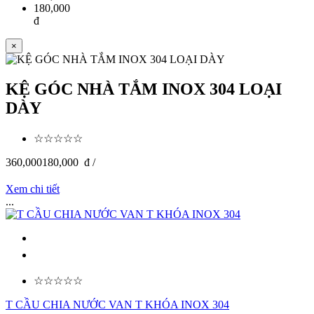
180,000
đ
×
KỆ GÓC NHÀ TẮM INOX 304 LOẠI
DÀY
☆☆☆☆☆
360,000
180,000
đ /
Xem chi tiết
...
☆☆☆☆☆
T CẦU CHIA NƯỚC VAN T KHÓA INOX 304