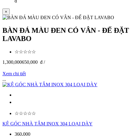
đ
×
BÀN ĐÁ MÀU ĐEN CÓ VÂN - ĐẾ ĐẶT
LAVABO
☆☆☆☆☆
1,300,000
650,000
đ /
Xem chi tiết
...
☆☆☆☆☆
KỆ GÓC NHÀ TẮM INOX 304 LOẠI DÀY
360,000