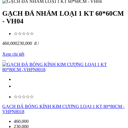
GẠCH ĐÁ NHÁM LOẠI 1 KT 60*60CM
- VH04
☆☆☆☆☆
460,000
230,000
đ /
Xem chi tiết
...
☆☆☆☆☆
GẠCH ĐÁ BÓNG KÍNH KIM CƯƠNG LOẠI 1 KT 80*80CM -
VHPN8018
460,000
230,000