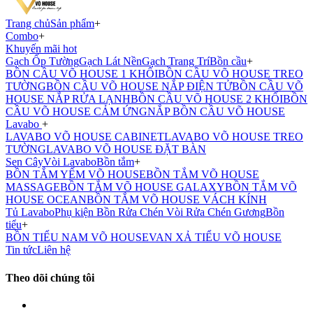
Trang chủ
Sản phẩm
+
Combo
+
Khuyến mãi hot
Gạch Ốp Tường
Gạch Lát Nền
Gạch Trang Trí
Bồn cầu
+
BỒN CẦU VÕ HOUSE 1 KHỐI
BỒN CẦU VÕ HOUSE TREO
TƯỜNG
BỒN CẦU VÕ HOUSE NẮP ĐIỆN TỬ
BỒN CẦU VÕ
HOUSE NẮP RỬA LẠNH
BỒN CẦU VÕ HOUSE 2 KHỐI
BỒN
CẦU VÕ HOUSE CẢM ỨNG
NẮP BỒN CẦU VÕ HOUSE
Lavabo
+
LAVABO VÕ HOUSE CABINET
LAVABO VÕ HOUSE TREO
TƯỜNG
LAVABO VÕ HOUSE ĐẶT BÀN
Sen Cây
Vòi Lavabo
Bồn tắm
+
BỒN TẮM YẾM VÕ HOUSE
BỒN TẮM VÕ HOUSE
MASSAGE
BỒN TẮM VÕ HOUSE GALAXY
BỒN TẮM VÕ
HOUSE OCEAN
BỒN TẮM VÕ HOUSE VÁCH KÍNH
Tủ Lavabo
Phụ kiện
Bồn Rửa Chén
Vòi Rửa Chén
Gương
Bồn
tiểu
+
BỒN TIỂU NAM VÕ HOUSE
VAN XẢ TIỂU VÕ HOUSE
Tin tức
Liên hệ
Theo dõi chúng tôi