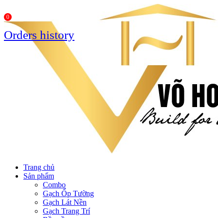
0
Orders history
Trang chủ
Sản phẩm
Combo
Gạch Ốp Tường
Gạch Lát Nền
Gạch Trang Trí