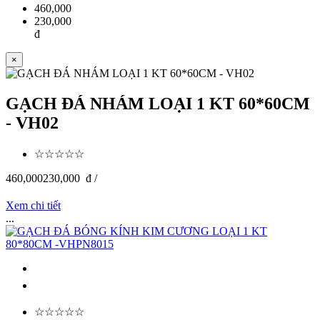
460,000
230,000
đ
×
GẠCH ĐÁ NHÁM LOẠI 1 KT 60*60CM
- VH02
☆☆☆☆☆
460,000
230,000
đ /
Xem chi tiết
...
☆☆☆☆☆