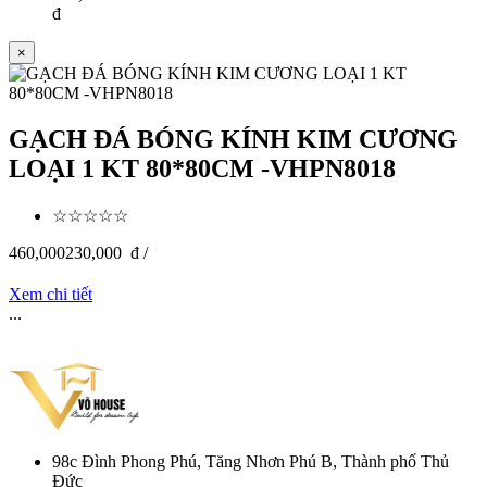
đ
×
GẠCH ĐÁ BÓNG KÍNH KIM CƯƠNG
LOẠI 1 KT 80*80CM -VHPN8018
☆☆☆☆☆
460,000
230,000
đ /
Xem chi tiết
...
98c Đình Phong Phú, Tăng Nhơn Phú B, Thành phố Thủ
Đức