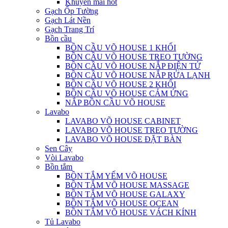
Khuyến mãi hot
Gạch Ốp Tường
Gạch Lát Nền
Gạch Trang Trí
Bồn cầu
BỒN CẦU VÕ HOUSE 1 KHỐI
BỒN CẦU VÕ HOUSE TREO TƯỜNG
BỒN CẦU VÕ HOUSE NẮP ĐIỆN TỬ
BỒN CẦU VÕ HOUSE NẮP RỬA LẠNH
BỒN CẦU VÕ HOUSE 2 KHỐI
BỒN CẦU VÕ HOUSE CẢM ỨNG
NẮP BỒN CẦU VÕ HOUSE
Lavabo
LAVABO VÕ HOUSE CABINET
LAVABO VÕ HOUSE TREO TƯỜNG
LAVABO VÕ HOUSE ĐẶT BÀN
Sen Cây
Vòi Lavabo
Bồn tắm
BỒN TẮM YẾM VÕ HOUSE
BỒN TẮM VÕ HOUSE MASSAGE
BỒN TẮM VÕ HOUSE GALAXY
BỒN TẮM VÕ HOUSE OCEAN
BỒN TẮM VÕ HOUSE VÁCH KÍNH
Tủ Lavabo