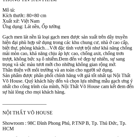
Mô tả:
Kích thước: 80×80 cm
Xuất xứ: Việt Nam
Ứng dụng: Lát nền, Ốp tường
Gạch men lát nền là loại gạch men được sản xuất trên dây truyền
hiện đại phù hợp sử dụng trong các khu chung cư, nhà ở cao cấp,
biệt thự, phòng khách…Với đặc tính vượt trội như khả năng chống
mài mòn cao, khả năng chịu áp lực cao, chống axit, chống trơn
trượt, không bức xạ ô nhiễm.Đem đến vẻ đẹp tự nhiên, sự sang
trọng và sắc màu tươi mới cho những không gian rộng mở.
Thân thiện với môi trường và an toàn cho người sử dụng.
Sản phẩm được phân phối chính hãng với giá tốt nhất tại Nội Thất
Võ House. Quý khách hãy đến và chọn lựa những mẫu gạch ưng ý
nhất cho công trình của mình, Nội Thất Võ House cam kết đem đến
sự hài lòng cho mọi khách hàng.
__________________
NỘI THẤT VÕ HOUSE
Showroom : 98C Đình Phong Phú, P.TNP B, Tp. Thủ Đức, Tp.
HCM